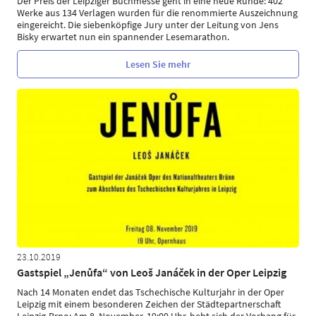
Der Preis der Leipziger Buchmesse geht in eine neue Runde: 402
Werke aus 134 Verlagen wurden für die renommierte Auszeichnung
eingereicht. Die siebenköpfige Jury unter der Leitung von Jens
Bisky erwartet nun ein spannender Lesemarathon.
Lesen Sie mehr
23.10.2019
Gastspiel „Jenůfa“ von Leoš Janáček in der Oper Leipzig
Nach 14 Monaten endet das Tschechische Kulturjahr in der Oper
Leipzig mit einem besonderen Zeichen der Städtepartnerschaft
Leipzig-Brno: Am 8. November, 19:00 Uhr, hebt sich der Vorhang für