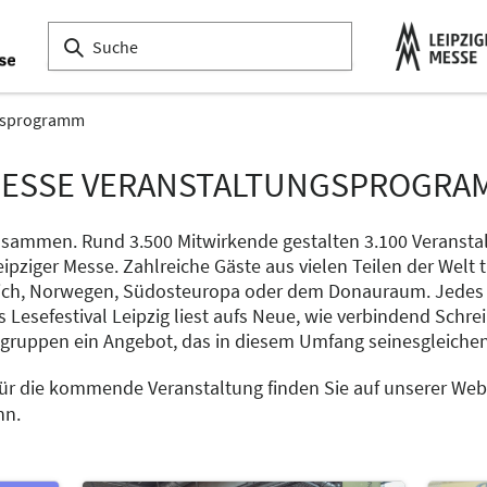
gsprogramm
MESSE VERANSTALTUNGSPROGRAM
zusammen. Rund 3.500 Mitwirkende gestalten 3.100 Veranst
eipziger Messe. Zahlreiche Gäste aus vielen Teilen der Welt
eich, Norwegen, Südosteuropa oder dem Donauraum. Jedes 
esefestival Leipzig liest aufs Neue, wie verbindend Schre
rsgruppen ein Angebot, das in diesem Umfang seinesgleichen
ür die kommende Veranstaltung finden Sie auf unserer Webs
nn.