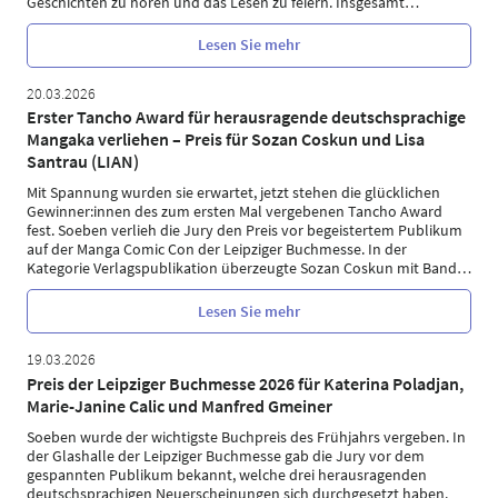
Geschichten zu hören und das Lesen zu feiern. Insgesamt
…
Lesen Sie mehr
20.03.2026
Erster Tancho Award für herausragende deutschsprachige
Mangaka verliehen – Preis für Sozan Coskun und Lisa
Santrau (LIAN)
Mit Spannung wurden sie erwartet, jetzt stehen die glücklichen
Gewinner:innen des zum ersten Mal vergebenen Tancho Award
fest. Soeben verlieh die Jury den Preis vor begeistertem Publikum
auf der Manga Comic Con der Leipziger Buchmesse. In der
Kategorie Verlagspublikation überzeugte Sozan Coskun mit Band
…
Lesen Sie mehr
19.03.2026
Preis der Leipziger Buchmesse 2026 für Katerina Poladjan,
Marie-Janine Calic und Manfred Gmeiner
Soeben wurde der wichtigste Buchpreis des Frühjahrs vergeben. In
der Glashalle der Leipziger Buchmesse gab die Jury vor dem
gespannten Publikum bekannt, welche drei herausragenden
deutschsprachigen Neuerscheinungen sich durchgesetzt haben.