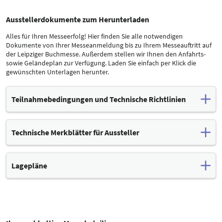
Ausstellerdokumente zum Herunterladen
Alles für Ihren Messeerfolg! Hier finden Sie alle notwendigen
Dokumente von Ihrer Messeanmeldung bis zu Ihrem Messeauftritt auf
der Leipziger Buchmesse. Außerdem stellen wir Ihnen den Anfahrts-
sowie Geländeplan zur Verfügung. Laden Sie einfach per Klick die
gewünschten Unterlagen herunter.
Teilnahmebedingungen und Technische Richtlinien
Bitte beachten Sie die nachfolgenden allgemeinen
Teilnahmebedingungen für die Leipziger Messe und speziell für die
Technische Merkblätter für Aussteller
Leipziger Buchmesse sowie weitere Richtlinien unserer Messe.
Für die Planung Ihres Messeauftritts haben wir Ihnen alle
Achtung: Die nachstehenden Dokumente sind Bestandteil Ihrer
notwendigen Technischen Merkblätter zusammengestellt. Bitte
Anmeldung und werden mit Ihrer Anmeldung anerkannt.
Lagepläne
beachten Sie bei Ihren Vorbereitungen die entsprechenden
Richtlinien.
GPS-Koordinaten für Ihre Anfahrt
Allgemeine und Teilnahmebedingungen (PDF, 173 kB)
Zufahrt Parkplatz CCL: 51°23'56''N / 012°23'54''O
Spezielle Teilnahmebedingungen (PDF, 668 kB)
Zufahrt Besucherparkplatz P 1: 51°23'37''N / 012°24'23''O
Merkblatt Fahrzeuge, Container, Busse (PDF, 130 kB)
Zufahrt Besucherparkplatz P 2: 51°23'53''N / 012°24'47''O