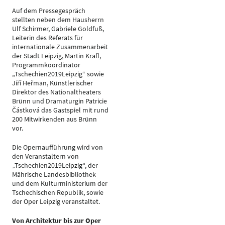
Auf dem Pressegespräch
stellten neben dem Hausherrn
Ulf Schirmer, Gabriele Goldfuß,
Leiterin des Referats für
internationale Zusammenarbeit
der Stadt Leipzig, Martin Krafl,
Programmkoordinator
„Tschechien2019Leipzig“ sowie
Jiří Heřman, Künstlerischer
Direktor des Nationaltheaters
Brünn und Dramaturgin Patricie
Částková das Gastspiel mit rund
200 Mitwirkenden aus Brünn
vor.
Die Opernaufführung wird von
den Veranstaltern von
„Tschechien2019Leipzig“, der
Mährische Landesbibliothek
und dem Kulturministerium der
Tschechischen Republik, sowie
der Oper Leipzig veranstaltet.
Von Architektur bis zur Oper