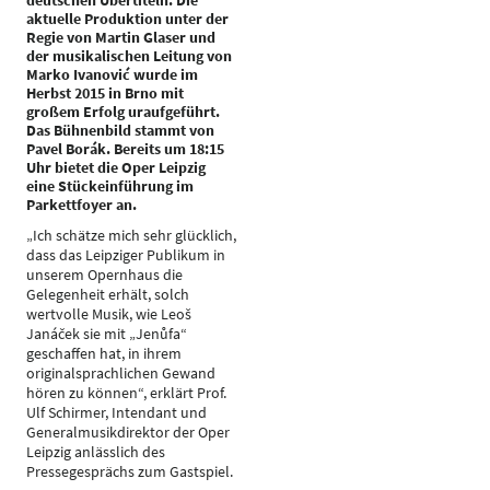
deutschen Übertiteln. Die
aktuelle Produktion unter der
Regie von Martin Glaser und
der musikalischen Leitung von
Marko Ivanović wurde im
Herbst 2015 in Brno mit
großem Erfolg uraufgeführt.
Das Bühnenbild stammt von
Pavel Borák. Bereits um 18:15
Uhr bietet die Oper Leipzig
eine Stückeinführung im
Parkettfoyer an.
„Ich schätze mich sehr glücklich,
dass das Leipziger Publikum in
unserem Opernhaus die
Gelegenheit erhält, solch
wertvolle Musik, wie Leoš
Janáček sie mit „Jenůfa“
geschaffen hat, in ihrem
originalsprachlichen Gewand
hören zu können“, erklärt Prof.
Ulf Schirmer, Intendant und
Generalmusikdirektor der Oper
Leipzig anlässlich des
Pressegesprächs zum Gastspiel.