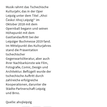
Musik rahmt das Tschechische
Kulturjahr, das in der Oper
Leipzig unter dem Titel „Ahoi
Česko! Ahoj Leipzig!“ im
Oktober 2018 mit dem
Opernball begann und seinen
Höhepunkt mit dem
Gastlandauftritt bei der
Leipziger Buchmesse 2019 fand.
Im Mittelpunkt des Kulturjahres
stand die Präsentation
tschechischer
Gegenwartsliteratur, aber auch
ihrer Nachbarkünste wie Film,
Fotografie, Comic, Design und
Architektur. Beflügelt wurde der
tschechische Auftritt durch
zahlreiche erfolgreiche
Kooperationen, darunter die
Städte-Partnerschaft Leipzig
und Brno.
Quelle: ahojleipzig