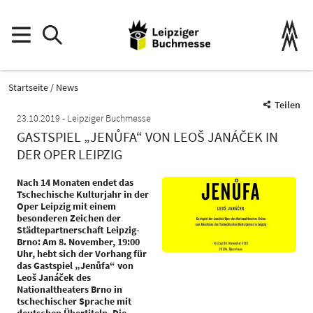
Startseite
News
Teilen
23.10.2019
Leipziger Buchmesse
GASTSPIEL „JENŮFA“ VON LEOŠ JANÁČEK IN
DER OPER LEIPZIG
Nach 14 Monaten endet das
Tschechische Kulturjahr in der
Oper Leipzig mit einem
besonderen Zeichen der
Städtepartnerschaft Leipzig-
Brno: Am 8. November, 19:00
Uhr, hebt sich der Vorhang für
das Gastspiel „Jenůfa“ von
Leoš Janáček des
Nationaltheaters Brno in
tschechischer Sprache mit