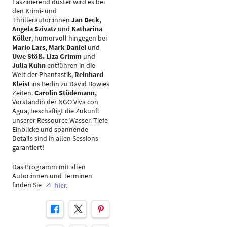
Faszinierend düster wird es bei
den Krimi- und
Thrillerautor:innen
Jan Beck,
Angela Szivatz
und
Katharina
Köller
, humorvoll hingegen bei
Mario Lars, Mark Daniel
und
Uwe Stöß.
Liza Grimm
und
Julia Kuhn
entführen in die
Welt der Phantastik,
Reinhard
Kleist
ins Berlin zu David Bowies
Zeiten.
Carolin Stüdemann,
Vorständin der NGO Viva con
Agua, beschäftigt die Zukunft
unserer Ressource Wasser. Tiefe
Einblicke und spannende
Details sind in allen Sessions
garantiert!
Das Programm mit allen
Autor:innen und Terminen
finden Sie
hier.