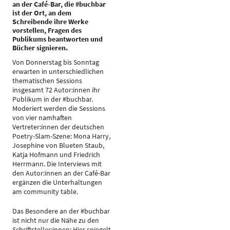
an der Café-Bar, die #buchbar
ist der Ort, an dem
Schreibende ihre Werke
vorstellen, Fragen des
Publikums beantworten und
Bücher signieren.
Von Donnerstag bis Sonntag
erwarten in unterschiedlichen
thematischen Sessions
insgesamt 72 Autor:innen ihr
Publikum in der #buchbar.
Moderiert werden die Sessions
von vier namhaften
Vertreter:innen der deutschen
Poetry-Slam-Szene: Mona Harry,
Josephine von Blueten Staub,
Katja Hofmann und Friedrich
Herrmann. Die Interviews mit
den Autor:innen an der Café-Bar
ergänzen die Unterhaltungen
am community table.
Das Besondere an der #buchbar
ist nicht nur die Nähe zu den
Schriftsteller:innen: Hier spiegelt