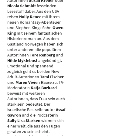
Autorinnen
Susan Kreller
oder
Nicola Schmidt
fesselnden
Lesestoff dabei. Aus den USA
reisen
Holly Renee
mit ihrem
neuen Romantasy-Abenteuer
und Stephen Kings Sohn
Owen
King
mit seinem fantastischen
Historienroman an. Aus dem
Gastland Norwegen haben sich
unter anderem die populären
Autor:innen
Tore Renberg
und
Hilde Myklebust
angekündigt.
Emotional und spannend
zugleich geht es bei den New-
Adult-Autorinnen
Tami Fischer
und
Maren Vivien Haase
zu. TV-
Moderatorin
Katja Burkard
beweist mit weiteren
Autorinnen, dass Frau sein auch
stark sein bedeutet. Der
israelische Bestsellerautor
Assaf
Gavron
und die Podcasterin
Sally Lisa Starken
widmen sich
einer Welt, die aus den Fugen
geraten zu sein scheint.