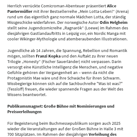
Herrlich verrückte Comicroman-Abenteuer präsentiert
Alice
Pantermüller
mit ihrer Bestsellerreihe „Mein Lotta-Leben!“ (Arena)
rund um das eigentlich ganz normale Mädchen Lotta, der ständig
Missgeschicke widerfahren. Der norwegische Autor
Odin Helgheim
stellt seine Jugendcomicreihe „Ragnarök“ (Loewe) im Rahmen des
diesjährigen Gastlandauftritts in Leipzig vor, ein Nordic Manga mit
cooler Wikinger-Mythologie und atemberaubenden Illustrationen.
Jugendliche ab 14 Jahren, die Spannung, Rebellion und Romantik
mögen, sollten
Franzi Kopka
und den Auftakt zu ihrer neuen
Trilogie „Honesty“ (Fischer Sauerländer) nicht verpassen. Darin
versorgt eine Künstliche Intelligenz die Menschen, und negative
Gefühle gehören der Vergangenheit an – wenn da nicht die
Protagonistin Mae wäre und ihre Schwäche für ihren Schwarm.
Wissbegierige können sich auf die Sachbuchreihe "Was ist was?"
(Tessloff) freuen, die wieder spannende Fragen aus der Welt des
Wissens beantwortet.
Publikumsmagnet: Große Bühne mit Nominierungen und
Preisverleihungen
Für Begeisterung beim Buchmessepublikum sorgen auch 2025
wieder die Veranstaltungen auf der Großen Bühne in Halle 3 mit
700 Sitzplätzen. Im Rahmen der diesjährigen
Verleihung des