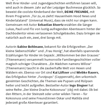
Welt ihrer Kinder- und Jugendgeschichten entführen lassen will,
wird auch in diesem Jahr auf der Leipziger Buchmesse glücklich. So
beweist die coolste Kinderband der Welt,
DEINE FREUNDE
, mit
ihrem Programm „Tür zu, es zieht! Hausenheim Hood News und
Kinderlalaland“ (Universal Music), dass sie nicht nur singen kann.
Gemeinsam mit Autor
Sebastian Stuertz
erzählen die Sänger
Lukas, Pauli und Flo von lustig-aufregenden Abenteuern hinter der
Dachbodentür eines verlassenen Schulgebäudes. Dazu bringen sie
natürlich auch ein, zwei, drei Songs mit.
Autorin
Sabine Bohlmann
, bekannt für die Erfolgsreihen „Der
kleine Siebenschläfer“ und „Frau Honig“, hat ebenfalls spannende
Erzählungen für Kinder im Gepäck: „Willkommen bei den Grauses“
(Thienemann) versammelt humorvolle Familiengeschichten voller
magisch-schräger Charaktere. „Ein Mädchen namens Willow“
(Thienemann) taucht in die zauberhafte Welt von Hexen und
Wäldern ein. Ebenso vor Ort sind
Kai Lüftner
und
Wiebke Rauers
,
das Erfolgsduo hinter „Furzipups“ (Coppenrath), den urkomisch
gereimten Geschichten, die Themen wie Pupsen und Rülpsen
heiter und leicht aufgreifen. Bestseller-Autor
Ingo Siegner
hat
seine Reihe „Der kleine Drache Kokosnuss“ (cbj) mit dabei. Ob bei
den Rittern, in der Steinzeit oder unter wilden Tieren – für
Kokosnuss und seine Freund:innen Oskar und Matilda sind
jederzeit große Abenteuer garantiert.