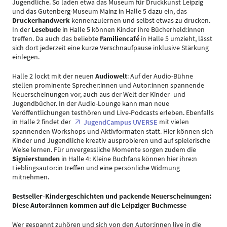
Jugendliche. So laden etwa das Museum für Druckkunst Leipzig
und das Gutenberg-Museum Mainz in Halle 5 dazu ein, das
Druckerhandwerk
kennenzulernen und selbst etwas zu drucken.
In der
Lesebude
in Halle 5 können Kinder ihre Bücherheld:innen
treffen. Da auch das beliebte
Familiencafé
in Halle 5 umzieht, lässt
sich dort jederzeit eine kurze Verschnaufpause inklusive Stärkung
einlegen.
Halle 2 lockt mit der neuen
Audiowelt
: Auf der Audio-Bühne
stellen prominente Sprecher:innen und Autor:innen spannende
Neuerscheinungen vor, auch aus der Welt der Kinder- und
Jugendbücher. In der Audio-Lounge kann man neue
Veröffentlichungen testhören und Live-Podcasts erleben. Ebenfalls
in Halle 2 findet der
mit vielen
JugendCampus UVERSE
spannenden Workshops und Aktivformaten statt. Hier können sich
Kinder und Jugendliche kreativ ausprobieren und auf spielerische
Weise lernen. Für unvergessliche Momente sorgen zudem die
Signierstunden
in Halle 4: Kleine Buchfans können hier ihre:n
Lieblingsautor:in treffen und eine persönliche Widmung
mitnehmen.
Bestseller-Kindergeschichten und packende Neuerscheinungen:
Diese Autor:innen kommen auf die Leipziger Buchmesse
Wer gespannt zuhören und sich von den Autor:innen live in die