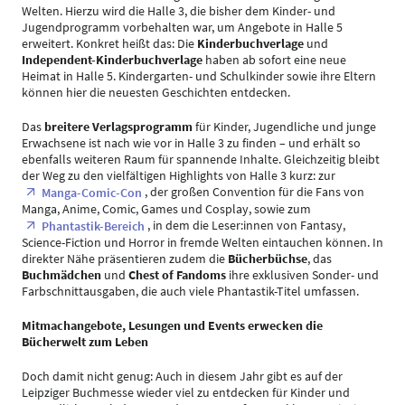
Welten. Hierzu wird die Halle 3, die bisher dem Kinder- und
Jugendprogramm vorbehalten war, um Angebote in Halle 5
erweitert. Konkret heißt das: Die
Kinderbuchverlage
und
Independent-Kinderbuchverlage
haben ab sofort eine neue
Heimat in Halle 5. Kindergarten- und Schulkinder sowie ihre Eltern
können hier die neuesten Geschichten entdecken.
Das
breitere Verlagsprogramm
für Kinder, Jugendliche und junge
Erwachsene ist nach wie vor in Halle 3 zu finden – und erhält so
ebenfalls weiteren Raum für spannende Inhalte. Gleichzeitig bleibt
der Weg zu den vielfältigen Highlights von Halle 3 kurz: zur
, der großen Convention für die Fans von
Manga-Comic-Con
Manga, Anime, Comic, Games und Cosplay, sowie zum
, in dem die Leser:innen von Fantasy,
Phantastik-Bereich
Science-Fiction und Horror in fremde Welten eintauchen können. In
direkter Nähe präsentieren zudem die
Bücherbüchse
, das
Buchmädchen
und
Chest of Fandoms
ihre exklusiven Sonder- und
Farbschnittausgaben, die auch viele Phantastik-Titel umfassen.
Mitmachangebote, Lesungen und Events erwecken die
Bücherwelt zum Leben
Doch damit nicht genug: Auch in diesem Jahr gibt es auf der
Leipziger Buchmesse wieder viel zu entdecken für Kinder und