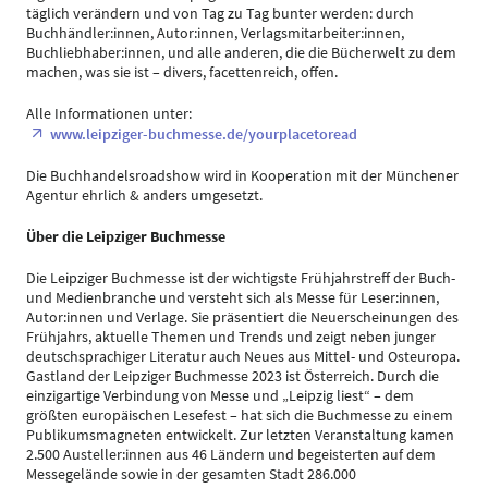
täglich verändern und von Tag zu Tag bunter werden: durch
Buchhändler:innen, Autor:innen, Verlagsmitarbeiter:innen,
Buchliebhaber:innen, und alle anderen, die die Bücherwelt zu dem
machen, was sie ist – divers, facettenreich, offen.
Alle Informationen unter:
www.leipziger-buchmesse.de/yourplacetoread
Die Buchhandelsroadshow wird in Kooperation mit der Münchener
Agentur ehrlich & anders umgesetzt.
Über die Leipziger Buchmesse
Die Leipziger Buchmesse ist der wichtigste Frühjahrstreff der Buch-
und Medienbranche und versteht sich als Messe für Leser:innen,
Autor:innen und Verlage. Sie präsentiert die Neuerscheinungen des
Frühjahrs, aktuelle Themen und Trends und zeigt neben junger
deutschsprachiger Literatur auch Neues aus Mittel- und Osteuropa.
Gastland der Leipziger Buchmesse 2023 ist Österreich. Durch die
einzigartige Verbindung von Messe und „Leipzig liest“ – dem
größten europäischen Lesefest – hat sich die Buchmesse zu einem
Publikumsmagneten entwickelt. Zur letzten Veranstaltung kamen
2.500 Austeller:innen aus 46 Ländern und begeisterten auf dem
Messegelände sowie in der gesamten Stadt 286.000