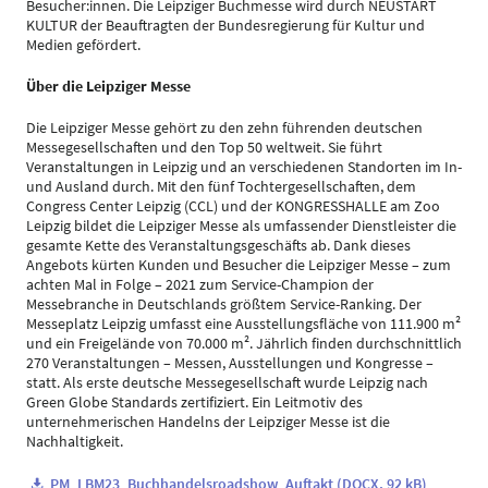
Besucher:innen. Die Leipziger Buchmesse wird durch NEUSTART
KULTUR der Beauftragten der Bundesregierung für Kultur und
Medien gefördert.
Über die Leipziger Messe
Die Leipziger Messe gehört zu den zehn führenden deutschen
Messegesellschaften und den Top 50 weltweit. Sie führt
Veranstaltungen in Leipzig und an verschiedenen Standorten im In-
und Ausland durch. Mit den fünf Tochtergesellschaften, dem
Congress Center Leipzig (CCL) und der KONGRESSHALLE am Zoo
Leipzig bildet die Leipziger Messe als umfassender Dienstleister die
gesamte Kette des Veranstaltungsgeschäfts ab. Dank dieses
Angebots kürten Kunden und Besucher die Leipziger Messe – zum
achten Mal in Folge – 2021 zum Service-Champion der
Messebranche in Deutschlands größtem Service-Ranking. Der
Messeplatz Leipzig umfasst eine Ausstellungsfläche von 111.900 m²
und ein Freigelände von 70.000 m². Jährlich finden durchschnittlich
270 Veranstaltungen – Messen, Ausstellungen und Kongresse –
statt. Als erste deutsche Messegesellschaft wurde Leipzig nach
Green Globe Standards zertifiziert. Ein Leitmotiv des
unternehmerischen Handelns der Leipziger Messe ist die
Nachhaltigkeit.
PM_LBM23_Buchhandelsroadshow_Auftakt (DOCX, 92 kB)