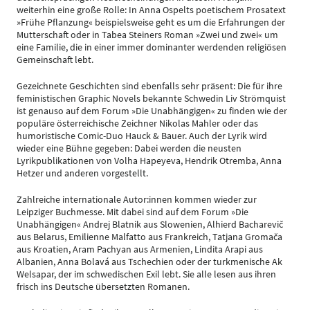
weiterhin eine große Rolle: In Anna Ospelts poetischem Prosatext
»Frühe Pflanzung« beispielsweise geht es um die Erfahrungen der
Mutterschaft oder in Tabea Steiners Roman »Zwei und zwei« um
eine Familie, die in einer immer dominanter werdenden religiösen
Gemeinschaft lebt.
Gezeichnete Geschichten sind ebenfalls sehr präsent: Die für ihre
feministischen Graphic Novels bekannte Schwedin Liv Strömquist
ist genauso auf dem Forum »Die Unabhängigen« zu finden wie der
populäre österreichische Zeichner Nikolas Mahler oder das
humoristische Comic-Duo Hauck & Bauer. Auch der Lyrik wird
wieder eine Bühne gegeben: Dabei werden die neusten
Lyrikpublikationen von Volha Hapeyeva, Hendrik Otremba, Anna
Hetzer und anderen vorgestellt.
Zahlreiche internationale Autor:innen kommen wieder zur
Leipziger Buchmesse. Mit dabei sind auf dem Forum »Die
Unabhängigen« Andrej Blatnik aus Slowenien, Alhierd Bacharevič
aus Belarus, Emilienne Malfatto aus Frankreich, Tatjana Gromača
aus Kroatien, Aram Pachyan aus Armenien, Lindita Arapi aus
Albanien, Anna Bolavá aus Tschechien oder der turkmenische Ak
Welsapar, der im schwedischen Exil lebt. Sie alle lesen aus ihren
frisch ins Deutsche übersetzten Romanen.