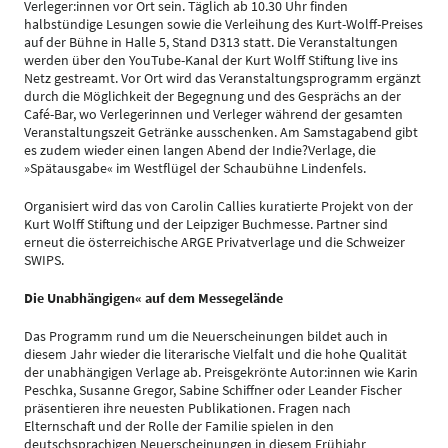
Verleger:innen vor Ort sein. Täglich ab 10.30 Uhr finden
halbstündige Lesungen sowie die Verleihung des Kurt-Wolff-Preises
auf der Bühne in Halle 5, Stand D313 statt. Die Veranstaltungen
werden über den YouTube-Kanal der Kurt Wolff Stiftung live ins
Netz gestreamt. Vor Ort wird das Veranstaltungsprogramm ergänzt
durch die Möglichkeit der Begegnung und des Gesprächs an der
Café-Bar, wo Verlegerinnen und Verleger während der gesamten
Veranstaltungszeit Getränke ausschenken. Am Samstagabend gibt
es zudem wieder einen langen Abend der Indie?Verlage, die
»Spätausgabe« im Westflügel der Schaubühne Lindenfels.
Organisiert wird das von Carolin Callies kuratierte Projekt von der
Kurt Wolff Stiftung und der Leipziger Buchmesse. Partner sind
erneut die österreichische ARGE Privatverlage und die Schweizer
SWIPS.
Die Unabhängigen« auf dem Messegelände
Das Programm rund um die Neuerscheinungen bildet auch in
diesem Jahr wieder die literarische Vielfalt und die hohe Qualität
der unabhängigen Verlage ab. Preisgekrönte Autor:innen wie Karin
Peschka, Susanne Gregor, Sabine Schiffner oder Leander Fischer
präsentieren ihre neuesten Publikationen. Fragen nach
Elternschaft und der Rolle der Familie spielen in den
deutschsprachigen Neuerscheinungen in diesem Frühjahr