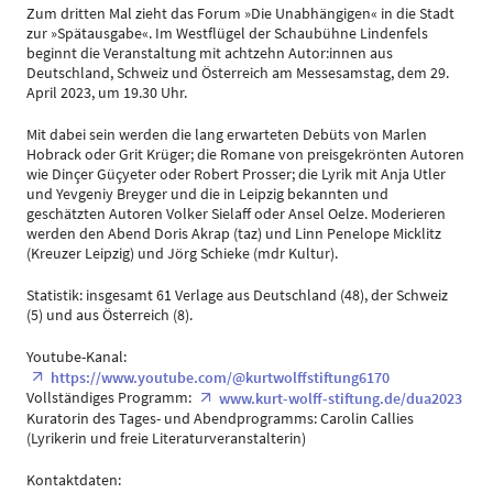
Zum dritten Mal zieht das Forum »Die Unabhängigen« in die Stadt
zur »Spätausgabe«. Im Westflügel der Schaubühne Lindenfels
beginnt die Veranstaltung mit achtzehn Autor:innen aus
Deutschland, Schweiz und Österreich am Messesamstag, dem 29.
April 2023, um 19.30 Uhr.
Mit dabei sein werden die lang erwarteten Debüts von Marlen
Hobrack oder Grit Krüger; die Romane von preisgekrönten Autoren
wie Dinçer Güçyeter oder Robert Prosser; die Lyrik mit Anja Utler
und Yevgeniy Breyger und die in Leipzig bekannten und
geschätzten Autoren Volker Sielaff oder Ansel Oelze. Moderieren
werden den Abend Doris Akrap (taz) und Linn Penelope Micklitz
(Kreuzer Leipzig) und Jörg Schieke (mdr Kultur).
Statistik: insgesamt 61 Verlage aus Deutschland (48), der Schweiz
(5) und aus Österreich (8).
Youtube-Kanal:
https://www.youtube.com/@kurtwolffstiftung6170
Vollständiges Programm:
www.kurt-wolff-stiftung.de/dua2023
Kuratorin des Tages- und Abendprogramms: Carolin Callies
(Lyrikerin und freie Literaturveranstalterin)
Kontaktdaten: