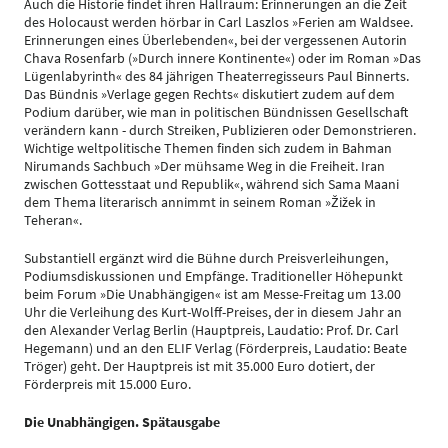
Auch die Historie findet ihren Hallraum: Erinnerungen an die Zeit
des Holocaust werden hörbar in Carl Laszlos »Ferien am Waldsee.
Erinnerungen eines Überlebenden«, bei der vergessenen Autorin
Chava Rosenfarb (»Durch innere Kontinente«) oder im Roman »Das
Lügenlabyrinth« des 84 jährigen Theaterregisseurs Paul Binnerts.
Das Bündnis »Verlage gegen Rechts« diskutiert zudem auf dem
Podium darüber, wie man in politischen Bündnissen Gesellschaft
verändern kann - durch Streiken, Publizieren oder Demonstrieren.
Wichtige weltpolitische Themen finden sich zudem in Bahman
Nirumands Sachbuch »Der mühsame Weg in die Freiheit. Iran
zwischen Gottesstaat und Republik«, während sich Sama Maani
dem Thema literarisch annimmt in seinem Roman »Žižek in
Teheran«.
Substantiell ergänzt wird die Bühne durch Preisverleihungen,
Podiumsdiskussionen und Empfänge. Traditioneller Höhepunkt
beim Forum »Die Unabhängigen« ist am Messe-Freitag um 13.00
Uhr die Verleihung des Kurt-Wolff-Preises, der in diesem Jahr an
den Alexander Verlag Berlin (Hauptpreis, Laudatio: Prof. Dr. Carl
Hegemann) und an den ELIF Verlag (Förderpreis, Laudatio: Beate
Tröger) geht. Der Hauptpreis ist mit 35.000 Euro dotiert, der
Förderpreis mit 15.000 Euro.
Die Unabhängigen. Spätausgabe