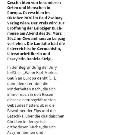
Geschichten von besonderen
Orten und Menschen in
Europa. Es erschien im
Oktober 2020 im Paul Zsolnay
Verlag Wien. Der Preis wird zur
Eröffnung der Leipziger Buch-
messe am Abend des 16. März
2022 im Gewandhaus zu Leipzig
verliehen. Die Laudatio hält die
österreichische Germanistin,
Literaturkritikerin und
Essayistin Daniela Strigl.
In der Begründung der Jury
heißt es: „Wenn Karl-Markus
Gauß an Europa denkt […],
dann denkt er über die
Minderheiten nach, die sich
immer noch in den Rissen
dieses einsturzgefährdeten
Gebäudes halten: über die
Bewohner der Zips und der
Batschka, über die chaldäischen
Christen in der syrisch-
orthodoxen Kirche, die sich
Assyrer nennen und