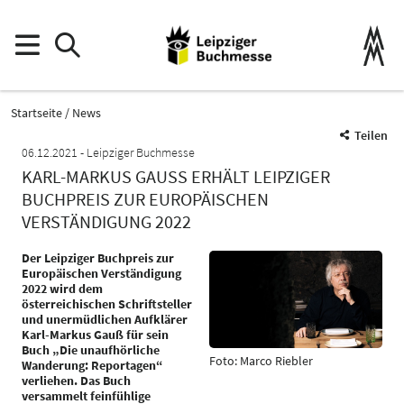
Startseite
News
Teilen
06.12.2021
Leipziger Buchmesse
KARL-MARKUS GAUSS ERHÄLT LEIPZIGER B
UCHPREIS ZUR EUROPÄISCHEN V
ERSTÄNDIGUNG 2022
Der Leipziger Buchpreis zur
Europäischen Verständigung
2022 wird dem
österreichischen Schriftsteller
und unermüdlichen Aufklärer
Karl-Markus Gauß für sein
Buch „Die unaufhörliche
Foto: Marco Riebler
Wanderung: Reportagen“
verliehen. Das Buch
versammelt feinfühlige