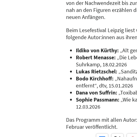
von der Nachwendezeit bis zu
nah an den Figuren erzählen d
neuen Anfängen.
Beim Lesefestival Leipzig lie
folgende Autor:innen aus ihre
Ildiko von Kürthy:
„Alt ge
Robert Menasse:
„Die Leb
Suhrkamp, 18.02.2026
Lukas Rietzschel:
„Sanditz
Bodo Kirchhoff:
„Nahaufna
entfernt“, dtv, 15.01.2026
Dana von Suffrin:
„Toxibab
Sophie Passmann:
„Wie ka
12.03.2026
Das Programm mit allen Autor
Februar veröffentlicht.