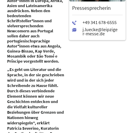
Autor*innen in Europa, Afrika,
Asien und Lateinamerika
Pressesprecherin
ausdrücken. Neben den
bedeutenden
Schriftsteller*innen und
vielversprechenden
Newcomern aus Portugal
sollen daher auch
portugiesischsprachige
Autor*innen etwa aus Angola,
Guinea-Bissau, Kap Verde,
Mosambik oder São Tomé e
Príncipe vorgestellt werden.
„Es geht um Literatur und die
Sprache, in der sie geschrieben
wird und in der sich jeder
Schreibende zu Hause fühlt.
Durch dieses verbindende
Element können wir neue
Geschichten entdecken und
die Vielfalt kultureller
Beziehungen über Grenzen und
Nationen hinweg
widerspiegeln“, erklärt
Patricia Severino, Kuratorin