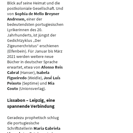
Blick auf seine Heimat und die
postkoloniale Gesellschaft. Und
von
Sophia de Mello Breyner
Andresen,
einer der
bedeutendsten portugiesischen
Lyrikerinnen des 20.
Jahrhunderts, ist jüngst der
Gedichtzyklus „Der
Zigeunerchristus“ erschienen
(Elfenbein). Für Januar bis März
2021 werden weitere neue
Bücher in deutscher Sprache
erwartet, etwa von
Afonso Reis
Cabral
(Hanser),
Isabela
Figueiredo
(Weidle),
José Luís
Peixoto
(Septime) und
Mia
Couto
(Unionsverlag).
Lissabon – Leipzig, eine
spannende Verbindung
Geradezu prophetisch schlug
die portugiesische
Schriftstellerin
Maria Gabriela