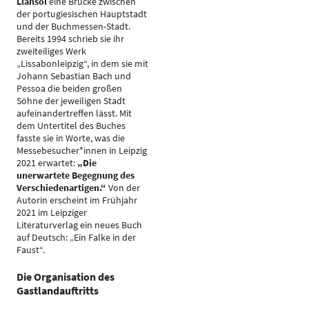
Llansol
eine Brücke zwischen
der portugiesischen Hauptstadt
und der Buchmessen-Stadt.
Bereits 1994 schrieb sie ihr
zweiteiliges Werk
„Lissabonleipzig“, in dem sie mit
Johann Sebastian Bach und
Pessoa die beiden großen
Söhne der jeweiligen Stadt
aufeinandertreffen lässt. Mit
dem Untertitel des Buches
fasste sie in Worte, was die
Messebesucher*innen in Leipzig
2021 erwartet:
„Die
unerwartete Begegnung des
Verschiedenartigen.“
Von der
Autorin erscheint im Frühjahr
2021 im Leipziger
Literaturverlag ein neues Buch
auf Deutsch: „Ein Falke in der
Faust“.
Die Organisation des
Gastlandauftritts