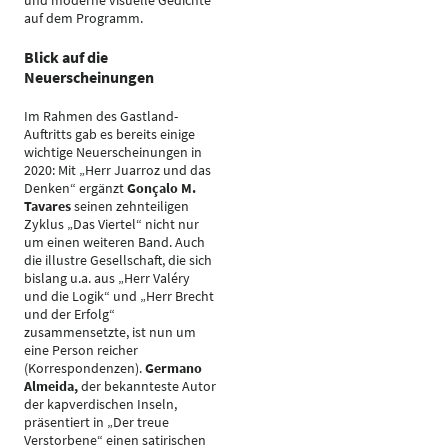
und moderne visuelle Gedichte
auf dem Programm.
Blick auf die
Neuerscheinungen
Im Rahmen des Gastland-
Auftritts gab es bereits einige
wichtige Neuerscheinungen in
2020: Mit „Herr Juarroz und das
Denken“ ergänzt
Gonçalo M.
Tavares
seinen zehnteiligen
Zyklus „Das Viertel“ nicht nur
um einen weiteren Band. Auch
die illustre Gesellschaft, die sich
bislang u.a. aus „Herr Valéry
und die Logik“ und „Herr Brecht
und der Erfolg“
zusammensetzte, ist nun um
eine Person reicher
(Korrespondenzen).
Germano
Almeida,
der bekannteste Autor
der kapverdischen Inseln,
präsentiert in „Der treue
Verstorbene“ einen satirischen