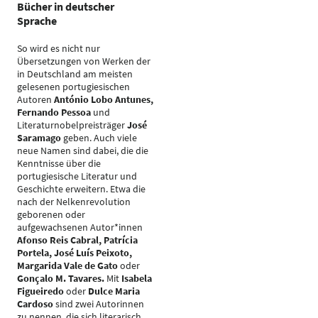
Bücher in deutscher
Sprache
So wird es nicht nur
Übersetzungen von Werken der
in Deutschland am meisten
gelesenen portugiesischen
Autoren
António Lobo Antunes,
Fernando Pessoa
und
Literaturnobelpreisträger
José
Saramago
geben. Auch viele
neue Namen sind dabei, die die
Kenntnisse über die
portugiesische Literatur und
Geschichte erweitern. Etwa die
nach der Nelkenrevolution
geborenen oder
aufgewachsenen Autor*innen
Afonso Reis Cabral, Patrícia
Portela, José Luís Peixoto,
Margarida Vale de Gato
oder
Gonçalo M. Tavares.
Mit
Isabela
Figueiredo
oder
Dulce Maria
Cardoso
sind zwei Autorinnen
zu nennen, die sich literarisch