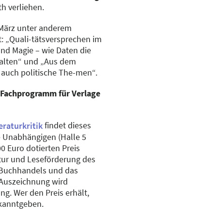
h verliehen.
 März unter anderem
t: „Quali-tätsversprechen im
und Magie – wie Daten die
alten“ und „Aus dem
 auch politische The-men“.
 Fachprogramm für Verlage
findet dieses
eraturkritik
e Unabhängigen (Halle 5
00 Euro dotierten Preis
tur und Leseförderung des
 Buchhandels und das
 Auszeichnung wird
ung. Wer den Preis erhält,
ekanntgeben.