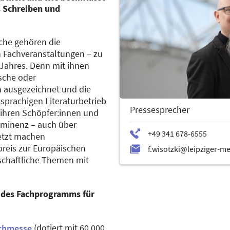
as Schreiben und
che gehören die
 Fachveranstaltungen − zu
Jahres. Denn mit ihnen
sche oder
 ausgezeichnet und die
prachigen Literaturbetrieb
Pressesprecher
n ihren Schöpfer:innen und
minenz – auch über
etzt machen
reis zur Europäischen
schaftliche Themen mit
 des Fachprogramms für
(dotiert mit 60.000
uchmesse