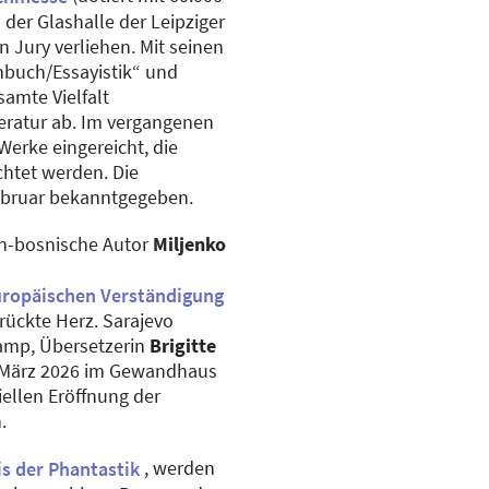
 der Glashalle der Leipziger
 Jury verliehen. Mit seinen
chbuch/Essayistik“ und
samte Vielfalt
eratur ab. Im vergangenen
Werke eingereicht, die
chtet werden. Die
ebruar bekanntgegeben.
sch-bosnische Autor
Miljenko
uropäischen Verständigung
rückte Herz. Sarajevo
amp, Übersetzerin
Brigitte
8. März 2026 im Gewandhaus
iellen Eröffnung der
.
, werden
s der Phantastik