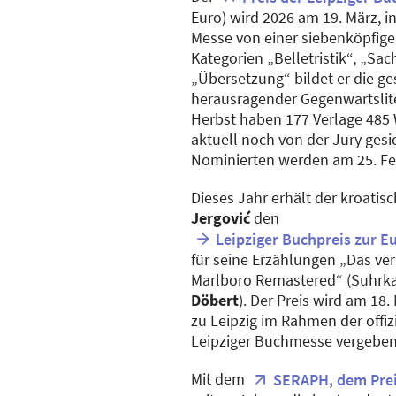
Euro) wird 2026 am 19. März, in
Messe von einer siebenköpfigen
Kategorien „Belletristik“, „Sa
„Übersetzung“ bildet er die ge
herausragender Gegenwartslit
Herbst haben 177 Verlage 485 
aktuell noch von der Jury gesi
Nominierten werden am 25. F
Dieses Jahr erhält der kroati
Jergović
den
Leipziger Buchpreis zur E
für seine Erzählungen „Das ver
Marlboro Remastered“ (Suhrk
Döbert
). Der Preis wird am 1
zu Leipzig im Rahmen der offiz
Leipziger Buchmesse vergeben
Mit dem
SERAPH, dem Prei