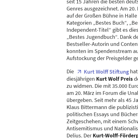
seit 15 Jahren die besten de
Genres ausgezeichnet. Am 20. 
auf der Großen Bühne in Halle
Kategorien „Bestes Buch“, „Be
Independent-Titel“ gibt es die
„Bestes Jugendbuch“. Dank de
Bestseller-Autorin und Conten
konnten im Spendenstream auf
Aufstockung der Preisgelder 
Die
hat
Kurt Wolff Stiftung
diesjährigen
Kurt Wolf Preis
d
zu widmen. Die mit 35.000 Eur
am 20. März im Forum die Una
übergeben. Seit mehr als 45 Ja
Klaus Bittermann die publizist
politischen Essays und Bücher
Zeitgeschehen, mit einem Sch
Antisemitismus und Nationalis
Delius. Der
Kurt-Wolff-Förder