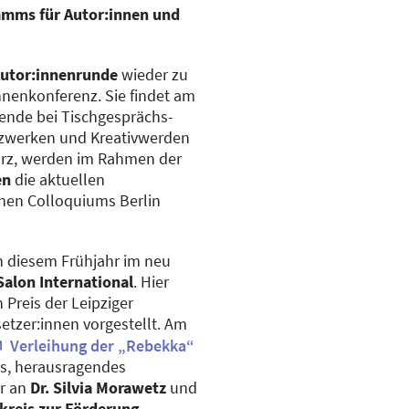
amms für Autor:innen und
Autor:innenrunde
wieder zu
nnenkonferenz. Sie findet am
bende bei Tischgesprächs-
zwerken und Kreativwerden
März, werden im Rahmen der
en
die aktuellen
chen Colloquiums Berlin
in diesem Frühjahr im neu
alon International
. Hier
 Preis der Leipziger
tzer:innen vorgestellt. Am
Verleihung der „Rebekka“
ges, herausragendes
hr an
Dr. Silvia Morawetz
und
kreis zur Förderung