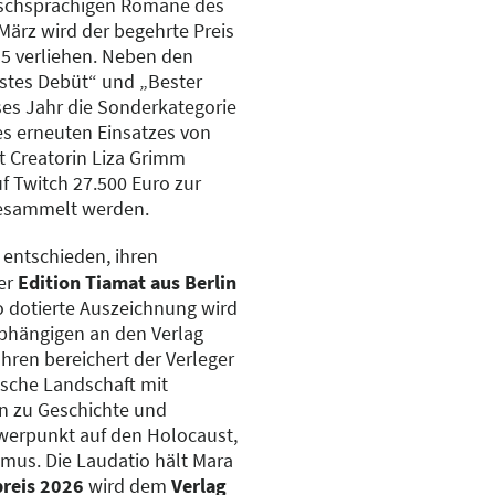
utschsprachigen Romane des
März wird der begehrte Preis
 5 verliehen. Neben den
stes Debüt“ und „Bester
ses Jahr die Sonderkategorie
s erneuten Einsatzes von
t Creatorin Liza Grimm
 Twitch 27.500 Euro zur
gesammelt werden.
 entschieden, ihren
er
Edition Tiamat aus Berlin
o dotierte Auszeichnung wird
bhängigen an den Verlag
hren bereichert der Verleger
ische Landschaft mit
n zu Geschichte und
werpunkt auf den Holocaust,
mus. Die Laudatio hält Mara
preis 2026
wird dem
Verlag