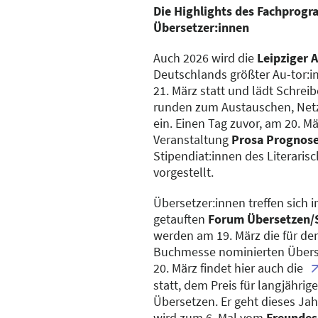
Die Highlights des Fachprogr
Übersetzer:innen
Auch 2026 wird die
Leipziger 
Deutschlands größter Au-tor:i
21. März statt und lädt Schrei
runden zum Austauschen, Net
ein. Einen Tag zuvor, am 20. 
Veranstaltung
Prosa Prognos
Stipendiat:innen des Literaris
vorgestellt.
Übersetzer:innen treffen sich 
getauften
Forum Übersetzen/S
werden am 19. März die für den
Buchmesse nominierten Überse
20. März findet hier auch die
statt, dem Preis für langjähri
Übersetzen. Er geht dieses Ja
wird zum 6. Mal vom
Freundes