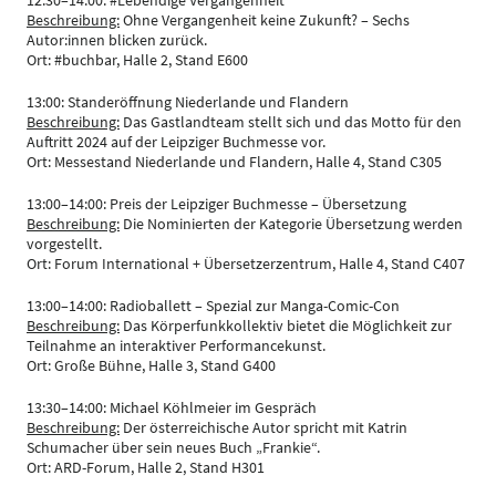
12:30–14:00: #Lebendige Vergangenheit
Beschreibung:
Ohne Vergangenheit keine Zukunft? – Sechs
Autor:innen blicken zurück.
Ort: #buchbar, Halle 2, Stand E600
13:00: Standeröffnung Niederlande und Flandern
Beschreibung:
Das Gastlandteam stellt sich und das Motto für den
Auftritt 2024 auf der Leipziger Buchmesse vor.
Ort: Messestand Niederlande und Flandern, Halle 4, Stand C305
13:00–14:00: Preis der Leipziger Buchmesse – Übersetzung
Beschreibung:
Die Nominierten der Kategorie Übersetzung werden
vorgestellt.
Ort: Forum International + Übersetzerzentrum, Halle 4, Stand C407
13:00–14:00: Radioballett – Spezial zur Manga-Comic-Con
Beschreibung:
Das Körperfunkkollektiv bietet die Möglichkeit zur
Teilnahme an interaktiver Performancekunst.
Ort: Große Bühne, Halle 3, Stand G400
13:30–14:00: Michael Köhlmeier im Gespräch
Beschreibung:
Der österreichische Autor spricht mit Katrin
Schumacher über sein neues Buch „Frankie“.
Ort: ARD-Forum, Halle 2, Stand H301