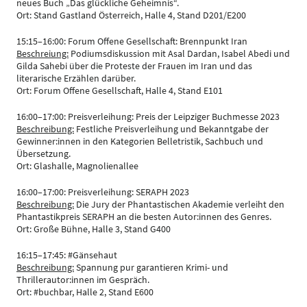
neues Buch „Das glückliche Geheimnis“.
Ort: Stand Gastland Österreich, Halle 4, Stand D201/E200
15:15–16:00: Forum Offene Gesellschaft: Brennpunkt Iran
Beschreiung:
Podiumsdiskussion mit Asal Dardan, Isabel Abedi und
Gilda Sahebi über die Proteste der Frauen im Iran und das
literarische Erzählen darüber.
Ort: Forum Offene Gesellschaft, Halle 4, Stand E101
16:00–17:00: Preisverleihung: Preis der Leipziger Buchmesse 2023
Beschreibung:
Festliche Preisverleihung und Bekanntgabe der
Gewinner:innen in den Kategorien Belletristik, Sachbuch und
Übersetzung.
Ort: Glashalle, Magnolienallee
16:00–17:00: Preisverleihung: SERAPH 2023
Beschreibung:
Die Jury der Phantastischen Akademie verleiht den
Phantastikpreis SERAPH an die besten Autor:innen des Genres.
Ort: Große Bühne, Halle 3, Stand G400
16:15–17:45: #Gänsehaut
Beschreibung:
Spannung pur garantieren Krimi- und
Thrillerautor:innen im Gespräch.
Ort: #buchbar, Halle 2, Stand E600