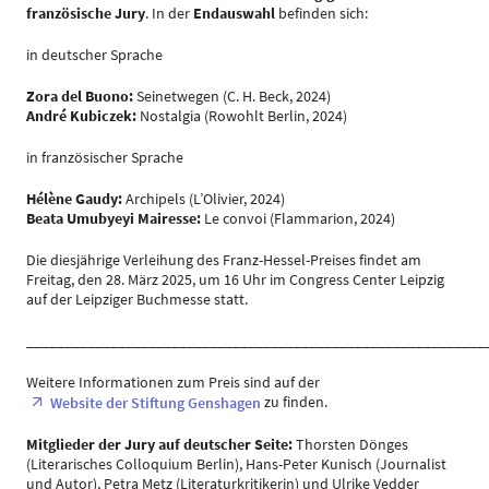
französische Jury
. In der
Endauswahl
befinden sich:
in deutscher Sprache
Zora del Buono:
Seinetwegen (C. H. Beck, 2024)
André Kubiczek:
Nostalgia (Rowohlt Berlin, 2024)
in französischer Sprache
Hélène Gaudy:
Archipels (L’Olivier, 2024)
Beata Umubyeyi Mairesse:
Le convoi (Flammarion, 2024)
Die diesjährige Verleihung des Franz-Hessel-Preises findet am
Freitag, den 28. März 2025, um 16 Uhr im Congress Center Leipzig
auf der Leipziger Buchmesse statt.
____________________________________________________________
Weitere Informationen zum Preis sind auf der
zu finden.
Website der Stiftung Genshagen
Mitglieder der Jury auf deutscher Seite:
Thorsten Dönges
(Literarisches Colloquium Berlin), Hans-Peter Kunisch (Journalist
und Autor), Petra Metz (Literaturkritikerin) und Ulrike Vedder