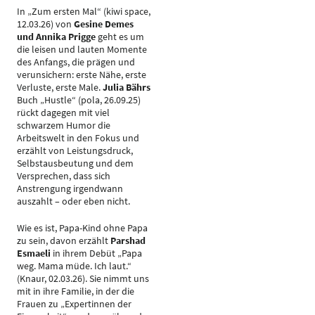
In „Zum ersten Mal“ (kiwi space,
12.03.26) von
Gesine Demes
und Annika Prigge
geht es um
die leisen und lauten Momente
des Anfangs, die prägen und
verunsichern: erste Nähe, erste
Verluste, erste Male.
Julia Bährs
Buch „Hustle“ (pola, 26.09.25)
rückt dagegen mit viel
schwarzem Humor die
Arbeitswelt in den Fokus und
erzählt von Leistungsdruck,
Selbstausbeutung und dem
Versprechen, dass sich
Anstrengung irgendwann
auszahlt – oder eben nicht.
Wie es ist, Papa-Kind ohne Papa
zu sein, davon erzählt
Parshad
Esmaeli
in ihrem Debüt „Papa
weg. Mama müde. Ich laut.“
(Knaur, 02.03.26). Sie nimmt uns
mit in ihre Familie, in der die
Frauen zu „Expertinnen der