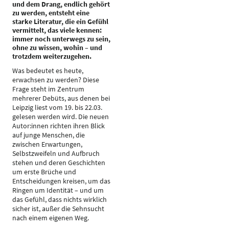
und dem Drang, endlich gehört
zu werden, entsteht eine
starke Literatur, die ein Gefühl
vermittelt, das viele kennen:
immer noch unterwegs zu sein,
ohne zu wissen, wohin – und
trotzdem weiterzugehen.
Was bedeutet es heute,
erwachsen zu werden? Diese
Frage steht im Zentrum
mehrerer Debüts, aus denen bei
Leipzig liest vom 19. bis 22.03.
gelesen werden wird. Die neuen
Autor:innen richten ihren Blick
auf junge Menschen, die
zwischen Erwartungen,
Selbstzweifeln und Aufbruch
stehen und deren Geschichten
um erste Brüche und
Entscheidungen kreisen, um das
Ringen um Identität – und um
das Gefühl, dass nichts wirklich
sicher ist, außer die Sehnsucht
nach einem eigenen Weg.