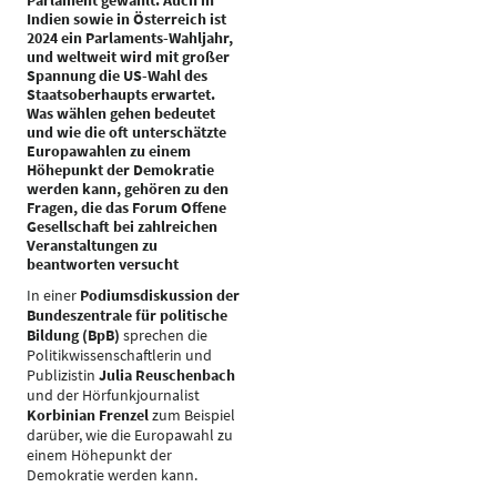
Parlament gewählt. Auch in
Indien sowie in Österreich ist
2024 ein Parlaments-Wahljahr,
und weltweit wird mit großer
Spannung die US-Wahl des
Staatsoberhaupts erwartet.
Was wählen gehen bedeutet
und wie die oft unterschätzte
Europawahlen zu einem
Höhepunkt der Demokratie
werden kann, gehören zu den
Fragen, die das Forum Offene
Gesellschaft bei zahlreichen
Veranstaltungen zu
beantworten versucht
In einer
Podiumsdiskussion der
Bundeszentrale für politische
Bildung (BpB)
sprechen die
Politikwissenschaftlerin und
Publizistin
Julia Reuschenbach
und der Hörfunkjournalist
Korbinian Frenzel
zum Beispiel
darüber, wie die Europawahl zu
einem Höhepunkt der
Demokratie werden kann.