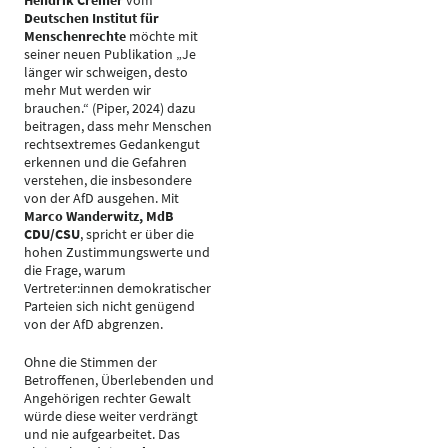
Hendrik Cremer
vom
Deutschen Institut für
Menschenrechte
möchte mit
seiner neuen Publikation „Je
länger wir schweigen, desto
mehr Mut werden wir
brauchen.“ (Piper, 2024) dazu
beitragen, dass mehr Menschen
rechtsextremes Gedankengut
erkennen und die Gefahren
verstehen, die insbesondere
von der AfD ausgehen. Mit
Marco Wanderwitz
, MdB
CDU/CSU
, spricht er über die
hohen Zustimmungswerte und
die Frage, warum
Vertreter:innen demokratischer
Parteien sich nicht genügend
von der AfD abgrenzen.
Ohne die Stimmen der
Betroffenen, Überlebenden und
Angehörigen rechter Gewalt
würde diese weiter verdrängt
und nie aufgearbeitet. Das