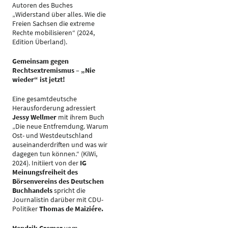
Autoren des Buches
„Widerstand über alles. Wie die
Freien Sachsen die extreme
Rechte mobilisieren“ (2024,
Edition Überland).
Gemeinsam gegen
Rechtsextremismus – „Nie
wieder“ ist jetzt!
Eine gesamtdeutsche
Herausforderung adressiert
Jessy Wellmer
mit ihrem Buch
„Die neue Entfremdung. Warum
Ost- und Westdeutschland
auseinanderdriften und was wir
dagegen tun können.“ (KiWi,
2024). Initiiert von der
IG
Meinungsfreiheit des
Börsenvereins des Deutschen
Buchhandels
spricht die
Journalistin darüber mit CDU-
Politiker
Thomas de Maiziére.