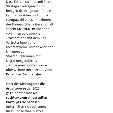
Dass Extremist:innen mit ihren
Strategien erfolgreich sind,
belegen die Prognosen für die
Landtagswahlen und für die
Europawahl 2024. Im Rahmen
des Forums Offene Gesellschaft
spricht
CORRECTIV
über den
von ihnen aufgedeckten
„Masterplan“, mit dem AfD-
Vertreter:innen und
rechtsextreme Vordenker:innen
Millionen von
Staatsbürger:innen mit
Migrationsgeschichte
„remigrieren“ wollen sowie
über weitere
Recherchen zum
Erhalt der Demokratie.
Über die
Wirkung und die
Arbeitsweise
der 2021
gegründeten und als
rechtsextrem eingestuften
Partei „Freie Sachsen“
unterhalten sich Johannes
Kiess und Michael Nattke,