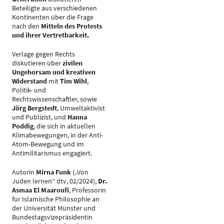
Beteiligte aus verschiedenen
Kontinenten über die Frage
nach den
Mitteln des Protests
und ihrer Vertretbarkeit.
Verlage gegen Rechts
diskutieren über
zivilen
Ungehorsam und kreativen
Widerstand
mit
Tim Wihl
,
Politik- und
Rechtswissenschaftler, sowie
Jörg Bergstedt
, Umweltaktivist
und Publizist, und
Hanna
Poddig
, die sich in aktuellen
Klimabewegungen, in der Anti-
Atom-Bewegung und im
Antimilitarismus engagiert.
Autorin
Mirna Funk
(„Von
Juden lernen“ dtv, 02/2024),
Dr.
Asmaa El Maaroufi
, Professorin
für Islamische Philosophie an
der Universität Münster und
Bundestagsvizepräsidentin