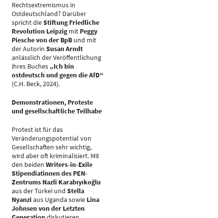
Rechtsextremismus in
Ostdeutschland? Darüber
spricht die
Stiftung Friedliche
Revolution Leipzig
mit
Peggy
Piesche von der BpB
und mit
der Autorin
Susan Arndt
anlässlich der Veröffentlichung
ihres Buches
„Ich bin
ostdeutsch und gegen die AfD“
(C.H. Beck, 2024).
Demonstrationen, Proteste
und gesellschaftliche Teilhabe
Protest ist für das
Veränderungspotential von
Gesellschaften sehr wichtig,
wird aber oft kriminalisiert. Mit
den beiden
Writers-in-Exile
Stipendiatinnen des PEN-
Zentrums Nazli Karabıyıkoğlu
aus der Türkei und
Stella
Nyanzi
aus Uganda sowie
Lina
Johnsen von der Letzten
Generation
diskutieren