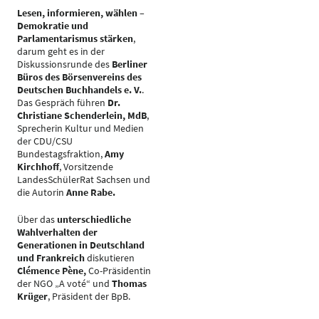
Lesen, informieren, wählen –
Demokratie und
Parlamentarismus stärken
,
darum geht es in der
Diskussionsrunde des
Berliner
Büros des Börsenvereins des
Deutschen Buchhandels e. V.
.
Das Gespräch führen
Dr.
Christiane Schenderlein, MdB
,
Sprecherin Kultur und Medien
der CDU/CSU
Bundestagsfraktion,
Amy
Kirchhoff
, Vorsitzende
LandesSchülerRat Sachsen und
die Autorin
Anne Rabe.
Über das
unterschiedliche
Wahlverhalten der
Generationen in Deutschland
und Frankreich
diskutieren
Clémence Pène,
Co-Präsidentin
der NGO „A voté“ und
Thomas
Krüger
, Präsident der BpB.