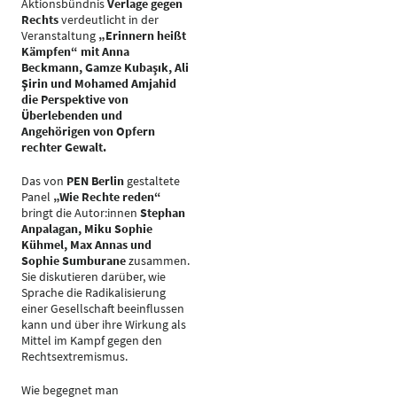
Aktionsbündnis
Verlage gegen
Rechts
verdeutlicht in der
Veranstaltung
„Erinnern heißt
Kämpfen“ mit Anna
Beckmann, Gamze Kubaşık, Ali
Şirin und Mohamed Amjahid
die Perspektive von
Überlebenden und
Angehörigen von Opfern
rechter Gewalt.
Das von
PEN Berlin
gestaltete
Panel
„Wie Rechte reden“
bringt die Autor:innen
Stephan
Anpalagan, Miku Sophie
Kühmel, Max Annas und
Sophie Sumburane
zusammen.
Sie diskutieren darüber, wie
Sprache die Radikalisierung
einer Gesellschaft beeinflussen
kann und über ihre Wirkung als
Mittel im Kampf gegen den
Rechtsextremismus.
Wie begegnet man