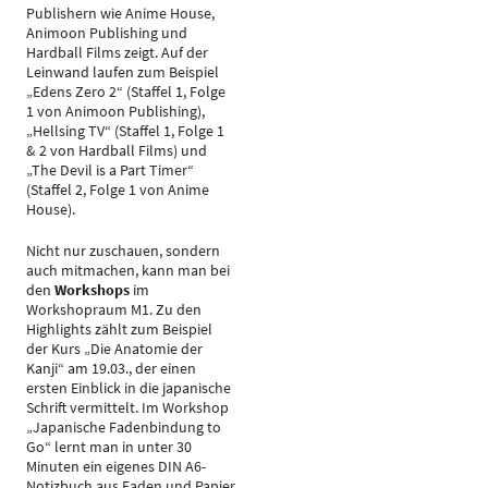
Publishern wie Anime House,
Animoon Publishing und
Hardball Films zeigt. Auf der
Leinwand laufen zum Beispiel
„Edens Zero 2“ (Staffel 1, Folge
1 von Animoon Publishing),
„Hellsing TV“ (Staffel 1, Folge 1
& 2 von Hardball Films) und
„The Devil is a Part Timer“
(Staffel 2, Folge 1 von Anime
House).
Nicht nur zuschauen, sondern
auch mitmachen, kann man bei
den
Workshops
im
Workshopraum M1. Zu den
Highlights zählt zum Beispiel
der Kurs „Die Anatomie der
Kanji“ am 19.03., der einen
ersten Einblick in die japanische
Schrift vermittelt. Im Workshop
„Japanische Fadenbindung to
Go“ lernt man in unter 30
Minuten ein eigenes DIN A6-
Notizbuch aus Faden und Papier