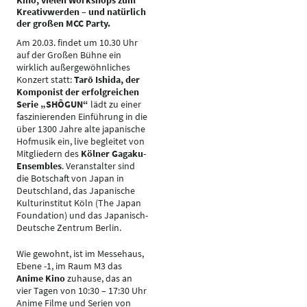
Kino, vielen Workshops zum
Kreativwerden – und natürlich
der großen MCC Party.
Am 20.03. findet um 10.30 Uhr
auf der Großen Bühne ein
wirklich außergewöhnliches
Konzert statt:
Tarō Ishida, der
Komponist der erfolgreichen
Serie „SHÔGUN“
lädt zu einer
faszinierenden Einführung in die
über 1300 Jahre alte japanische
Hofmusik ein, live begleitet von
Mitgliedern des
Kölner Gagaku-
Ensembles
. Veranstalter sind
die Botschaft von Japan in
Deutschland, das Japanische
Kulturinstitut Köln (The Japan
Foundation) und das Japanisch-
Deutsche Zentrum Berlin.
Wie gewohnt, ist im Messehaus,
Ebene -1, im Raum M3 das
Anime Kino
zuhause, das an
vier Tagen von 10:30 – 17:30 Uhr
Anime Filme und Serien von