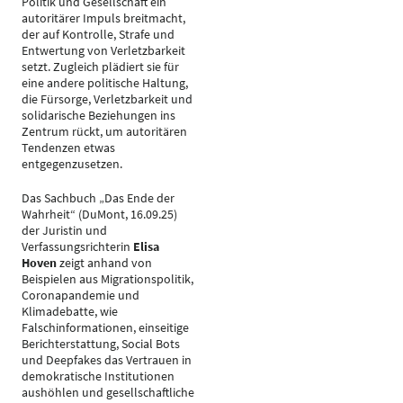
Politik und Gesellschaft ein
autoritärer Impuls breitmacht,
der auf Kontrolle, Strafe und
Entwertung von Verletzbarkeit
setzt. Zugleich plädiert sie für
eine andere politische Haltung,
die Fürsorge, Verletzbarkeit und
solidarische Beziehungen ins
Zentrum rückt, um autoritären
Tendenzen etwas
entgegenzusetzen.
Das Sachbuch „Das Ende der
Wahrheit“ (DuMont, 16.09.25)
der Juristin und
Verfassungsrichterin
Elisa
Hoven
zeigt anhand von
Beispielen aus Migrationspolitik,
Coronapandemie und
Klimadebatte, wie
Falschinformationen, einseitige
Berichterstattung, Social Bots
und Deepfakes das Vertrauen in
demokratische Institutionen
aushöhlen und gesellschaftliche