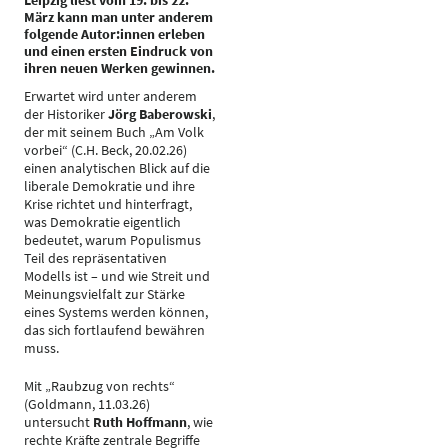
Leipzig liest vom 19. bis 22.
März kann man unter anderem
folgende Autor:innen erleben
und einen ersten Eindruck von
ihren neuen Werken gewinnen.
Erwartet wird unter anderem
der Historiker
Jörg Baberowski
,
der mit seinem Buch „Am Volk
vorbei“ (C.H. Beck, 20.02.26)
einen analytischen Blick auf die
liberale Demokratie und ihre
Krise richtet und hinterfragt,
was Demokratie eigentlich
bedeutet, warum Populismus
Teil des repräsentativen
Modells ist – und wie Streit und
Meinungsvielfalt zur Stärke
eines Systems werden können,
das sich fortlaufend bewähren
muss.
Mit „Raubzug von rechts“
(Goldmann, 11.03.26)
untersucht
Ruth Hoffmann
, wie
rechte Kräfte zentrale Begriffe