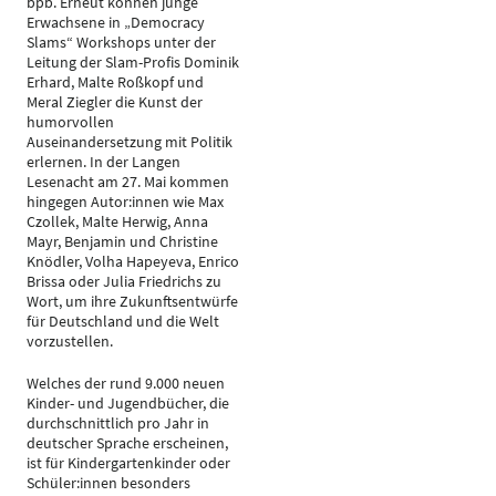
bpb. Erneut können junge
Erwachsene in „Democracy
Slams“ Workshops unter der
Leitung der Slam-Profis Dominik
Erhard, Malte Roßkopf und
Meral Ziegler die Kunst der
humorvollen
Auseinandersetzung mit Politik
erlernen. In der Langen
Lesenacht am 27. Mai kommen
hingegen Autor:innen wie Max
Czollek, Malte Herwig, Anna
Mayr, Benjamin und Christine
Knödler, Volha Hapeyeva, Enrico
Brissa oder Julia Friedrichs zu
Wort, um ihre Zukunftsentwürfe
für Deutschland und die Welt
vorzustellen.
Welches der rund 9.000 neuen
Kinder- und Jugendbücher, die
durchschnittlich pro Jahr in
deutscher Sprache erscheinen,
ist für Kindergartenkinder oder
Schüler:innen besonders