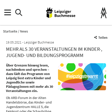
Startseite
News
Teilen
19.05.2021
Leipziger Buchmesse
MEHR ALS 30 VERANSTALTUNGEN IM KINDER-,
JUGEND- UND BILDUNGSPROGRAMM
Über Grenzen hinweg lesen,
nachdenken und sprechen –
dazu lädt das Programm von
Leipzig liest extra Kinder und
Jugendliche sowie
Pädagog:innen mit mehr als 30
Veranstaltungen ein.
Ob ARD-Forum in der Alten
Handelsbörse, das Kinder- und
Jugendzentrum HALLE 5, die
Feinkost oder die Schaubühne