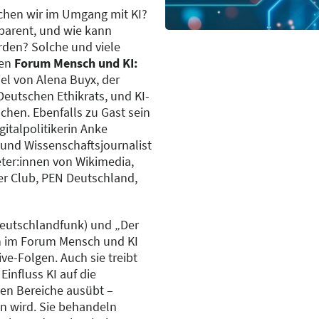
chen wir im Umgang mit KI?
parent, und wie kann
rden? Solche und viele
uen
Forum Mensch und KI:
el von Alena Buyx, der
eutschen Ethikrats, und KI-
chen. Ebenfalls zu Gast sein
gitalpolitikerin Anke
und Wissenschaftsjournalist
ter:innen von Wikimedia,
r Club, PEN Deutschland,
Deutschlandfunk) und „Der
en im Forum Mensch und KI
ve-Folgen. Auch sie treibt
influss KI auf die
hen Bereiche ausübt –
 wird. Sie behandeln