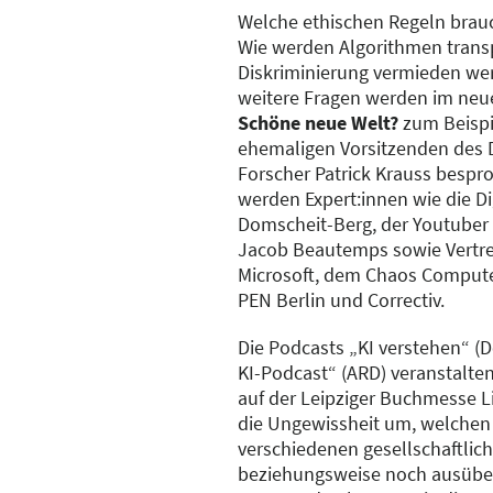
Welche ethischen Regeln brau
Wie werden Algorithmen trans
Diskriminierung vermieden we
weitere Fragen werden im ne
Schöne neue Welt?
zum Beispi
ehemaligen Vorsitzenden des D
Forscher Patrick Krauss bespro
werden Expert:innen wie die Di
Domscheit-Berg, der Youtuber 
Jacob Beautemps sowie Vertre
Microsoft, dem Chaos Compute
PEN Berlin und Correctiv.
Die Podcasts „KI verstehen“ (
KI-Podcast“ (ARD) veranstalt
auf der Leipziger Buchmesse Li
die Ungewissheit um, welchen E
verschiedenen gesellschaftlic
beziehungsweise noch ausüben