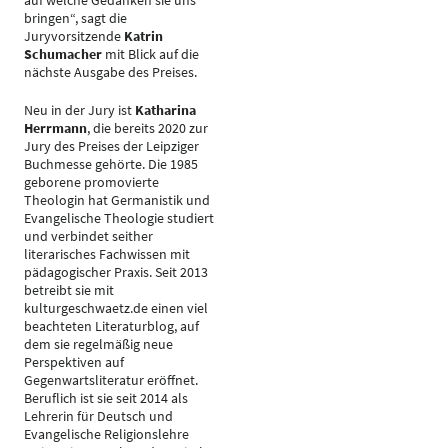
auf welche Gedanken sie uns
bringen“, sagt die
Juryvorsitzende
Katrin
Schumacher
mit Blick auf die
nächste Ausgabe des Preises.
Neu in der Jury ist
Katharina
Herrmann
, die bereits 2020 zur
Jury des Preises der Leipziger
Buchmesse gehörte. Die 1985
geborene promovierte
Theologin hat Germanistik und
Evangelische Theologie studiert
und verbindet seither
literarisches Fachwissen mit
pädagogischer Praxis. Seit 2013
betreibt sie mit
kulturgeschwaetz.de einen viel
beachteten Literaturblog, auf
dem sie regelmäßig neue
Perspektiven auf
Gegenwartsliteratur eröffnet.
Beruflich ist sie seit 2014 als
Lehrerin für Deutsch und
Evangelische Religionslehre