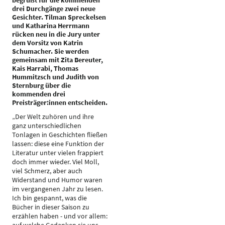
begrüßt für die kommenden
drei Durchgänge zwei neue
Gesichter. Tilman Spreckelsen
und Katharina Herrmann
rücken neu in die Jury unter
dem Vorsitz von Katrin
Schumacher. Sie werden
gemeinsam mit Zita Bereuter,
Kais Harrabi, Thomas
Hummitzsch und Judith von
Sternburg über die
kommenden drei
Preisträger:innen entscheiden.
„Der Welt zuhören und ihre
ganz unterschiedlichen
Tonlagen in Geschichten fließen
lassen: diese eine Funktion der
Literatur unter vielen frappiert
doch immer wieder. Viel Moll,
viel Schmerz, aber auch
Widerstand und Humor waren
im vergangenen Jahr zu lesen.
Ich bin gespannt, was die
Bücher in dieser Saison zu
erzählen haben - und vor allem: