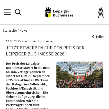
Startseite
News
Teilen
14.08.2025
Leipziger Buchmesse
JETZT BEWERBEN FÜR DEN PREIS DER
LEIPZIGER BUCHMESSE 2026!
Der Preis der Leipziger
Buchmesse startet in die neue
Saison. Verlage können ab
sofort bis zum 26. September
2025 ihre aktuellen Werke in
den Kategorien Belletristik,
Sachbuch/Essayistik und
Übersetzung einreichen. Die
siebenköpfige Jury, die im
kommenden März die
Preisträger:innen kürt,