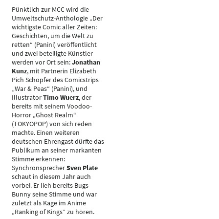
Pünktlich zur MCC wird die
Umweltschutz-Anthologie „Der
wichtigste Comic aller Zeiten:
Geschichten, um die Welt zu
retten“ (Panini) veröffentlicht
und zwei beteiligte Künstler
werden vor Ort sein:
Jonathan
Kunz
, mit Partnerin Elizabeth
Pich Schöpfer des Comicstrips
„War & Peas“ (Panini), und
Illustrator
Timo Wuerz
, der
bereits mit seinem Voodoo-
Horror „Ghost Realm“
(TOKYOPOP) von sich reden
machte. Einen weiteren
deutschen Ehrengast dürfte das
Publikum an seiner markanten
Stimme erkennen:
Synchronsprecher
Sven Plate
schaut in diesem Jahr auch
vorbei. Er lieh bereits Bugs
Bunny seine Stimme und war
zuletzt als Kage im Anime
„Ranking of Kings“ zu hören.