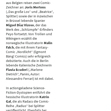
aus Belgien reisen zwei Comic-
Zeichner an:
Joris Mertens
(„Das große Los“ und „Beatrice“,
Splitter) sowie der in inzwischen
in Brüssel lebende Spanier
Miguel Díaz Vizoso
, der das
Werk des „Schlümpfe“-Erfinders
Peyo fortsetzt. Von Trollen und
Wikingern erzählt die
norwegische Illustratorin
Malin
Falch
, die mit ihrem Fantasy-
Comic „Nordlicht“ (Egmont
Bäng! Comics) sehr erfolgreich
debütierte. Auch die in Berlin
lebende italienische Zeichnerin
Flavia Scuderi
(„Marlene
Dietrich“, Panini, Autor:
Alessandro Ferrari) ist mit dabei.
In actiongeladene Science-
Fiction-Dystopien entführt die
hessische Illustratorin
Katrin
Gal
, die als Radacs die Comic-
Reihe „Radius“ bei Splitter
veröffentlicht. Ebenfalls bei