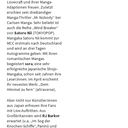
Lovecraft und ihrer Manga-
Adaptionen freuen. Zuletzt
erschien sein dreibändiger
Manga-Thriller „Mr Nobody“ bei
Carlsen Manga. Sehr beliebt ist
auch die Reihe „Wind Breaker“
von
Satoru Nii
(TOKYOPOP).
Mangaka Satoru Nii kommt zur
MCC erstmals nach Deutschland
und wird an drei Tagen
Autogramme geben. Mit ihren
romantischen Mangas
begeistert
sora
, eine sehr
erfolgreiche japanische Shojo-
Mangaka, schon seit Jahren ihre
Leser:innen. Im April erscheint
ihr neuestes Werk: „Dem
Himmel zu fern“ (altraverse).
Aber nicht nur Künstler:innen
aus Japan erfreuen ihre Fans
mit Live-Auftritten. Aus
Großbritannien wird
RJ Barker
erwartet (u.a. „Im Sog der
Knochen-Schiffe“, Panini) und