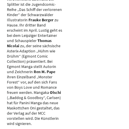
Splitter ist die Jugendcomic-
Reihe „Das Schiff der verlorenen
Kinder“ der Schwarzwälder
Illustratorin
Frauke Berger
zu
Hause. Ihr dritter Band
erscheint im April. Lustig geht es
bei dem Leipziger Entertainer
und Schauspieler
Thomas
Nicolai
zu, der seine sächsische
Asterix-Adaption „Hühm wie
Drühm“ (Egmont Comic
Collection) präsentiert. Bei
Egmont Manga stellt Autorin
und Zeichnerin
Ren M. Pape
ihren Einzelband „Monster
Forest“ vor, auf den sich Fans
von Boys Love und Romance
freuen werden. Mangaka
Olschi
(„Baddog & Goodboy“, Carlsen)
hat für Panini Manga das neue
Maskottchen Oni gestaltet, das
der Verlag auf der MCC
vorstellen wird. Die Künstlerin
wird signieren.