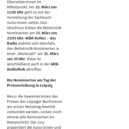
Übersetzer:innen im
Mittelpunkt. Am
22. März um
11:05 Uhr
geht es mit der
Vorstellung der Sachbuch-
Autor:innen weiter. Den
Abschluss bilden die Belletristik-
Nominierten am
23. März um
22:03 Uhr. MDR Kultur – das
Radio
widmet sich ebenfalls
den Belletristik-Nominierten in
einer „Werkstatt“ am
25. März
um 20 Uhr
. Diese ist
anschließend auch in der
ARD-
Audiothek
abrufbar.
Die Nominierten am Tag der
Preisverleihung in Leipzig
Bevor die Gewinner:innen des
Preises der Leipziger Buchmesse
am ersten Messetag feierlich
verkündet werden, rücken noch
einmal alle Nominierten ins
Rampenlicht. Die Jury
präsentiert die Autor:innen und