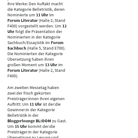
ihre Werke: Den Auftakt macht
die Kategorie Belletristik, deren
Nominierte um
11 Uhr
im
Forum Literatur
(Halle 2, Stand
F400) vorgestellt werden. Um
12
Uhr
folgt die Präsentation der
Nominierten in der Kategorie
Sachbuch/Essayistik im
Forum
Sachbuch
(Halle 5, Stand E700).
Die Nominierten der Kategorie
Übersetzung haben ihren
großen Moment um
13 Uhr
im
Forum Literatur
(Halle 2, Stand
F400).
Am zweiten Messetag haben
zwei der frisch gekürten
Preisträger:innen ihren eigenen
Auftritt: Um
11 Uhr
ist der:die
Gewinner:in der Kategorie
Belletristik in der
Bloggerlounge BL:OOM
zu Gast.
Um
15 Uhr
kommt der:die
Preisträger:in der Kategorie
Übersetzung zu Lesung und