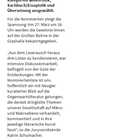
Kategorien Belletristik,
Sachbuch/Essayistik und
Übersetzung ausgewählt.
Für die Nominierten steigt die
Spannung: Am 27. März um 16
Uhr werden die Gewinner:innen
auf der Großen Bühne in der
Glashalle bekanntgegeben.
„Aus dem Leserausch heraus
drei Listen zu kondensieren, war
intensive Diskussionsarbeit,
beflügelt von der Güte der
Entdeckungen. Mit der
Nominiertenliste ist uns
hoffentlich ein mit Neugier
kuratierter Blick auf die
Gegenwartsliteratur gelungen,
die derzeit dringliche Themen
unserer Gesellschaft auf Mikro-
und Makroebene verhandelt,
kommentiert und in ihre
jeweilige literarische Kunst
fasst“, so die Juryvorsitzende
Katrin Schumacher.