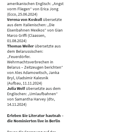
amerikanischen Englisch: „Angst
vorm Fliegen“ von Erica Jong
(Ecco, 25.06.2024)
Verena von Koskull
übersetzte
aus dem Italienischen: „Die
Eisenbahnen Mexikos“ von Gian
Marco Griffi (Claassen,
01.08.2024)
Thomas Weiler
übersetzte aus
dem Belarussischen:
„Feuerdörfer.
Wehrmachtsverbrechen in
Belarus – Zeitzeugen berichten“
von Ales Adamowitsch, Janka
Bryl, Uladsimir Kalesnik
(Aufbau, 11.11.2024)
Julia Wolf
übersetzte aus dem
Englischen: „Umlaufbahnen“
von Samantha Harvey (dtv,
14.11.2024)
Erleben Sie Literatur hautnah –
die Nominierten live in Berlin