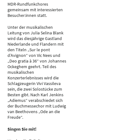
MDR-Rundfunkchores
gemeinsam mit interessierten
Besucher:innen statt.
Unter der musikalischen
Leitung von Julia Selina Blank
wird das diesjährige Gastland
Niederlande und Flandern mit
den Titeln „Sur le pont
d’Avignon“ von Vic Nees und
„Deo gratia à 36“ von Johannes
Ockeghem geehrt. Teil des
musikalischen
Konzerterlebnisses wird die
Schlagzeugerin Vivi Vassileva
sein, die zwei Solostücke zum
Besten gibt. Nach Karl Jenkins
„Adiemus“ verabschiedet sich
der Buchmessechor mit Ludwig
van Beethovens „Ode an die
Freude“.
Singen Sie mit!