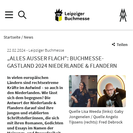
Startseite
News
Teilen
22.02.2024
Leipziger Buchmesse
„ALLES AUSSER FLACH“: BUCHMESSE-G
ASTLAND 2024 NIEDERLANDE & FLANDERN
In vielen europäischen
Ländern sind rechtsextreme
Kräfte im Aufwind – so auch in
den Niederlanden. Wie lässt
sich dem begegnen? Die
Antwort der Niederlande &
Flandern darauf sind ihre
Quelle Lisa Weeda (links): Gaby
jungen und etablierten
Jongenelen / Quelle Angelo
Schriftsteller:innen, die sich
Tijssens (rechts): Fred Debrock
mit ihren Romanen, Gedichten
und Essays im Namen der