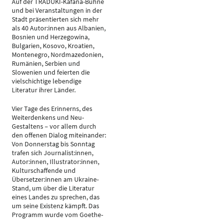
Auf der TRADUKI-Kafana-Bühne
und bei Veranstaltungen in der
Stadt präsentierten sich mehr
als 40 Autor:innen aus Albanien,
Bosnien und Herzegowina,
Bulgarien, Kosovo, Kroatien,
Montenegro, Nordmazedonien,
Rumänien, Serbien und
Slowenien und feierten die
vielschichtige lebendige
Literatur ihrer Länder.
Vier Tage des Erinnerns, des
Weiterdenkens und Neu-
Gestaltens – vor allem durch
den offenen Dialog miteinander:
Von Donnerstag bis Sonntag
trafen sich Journalist:innen,
Autor:innen, Illustrator:innen,
Kulturschaffende und
Übersetzer:innen am Ukraine-
Stand, um über die Literatur
eines Landes zu sprechen, das
um seine Existenz kämpft. Das
Programm wurde vom Goethe-