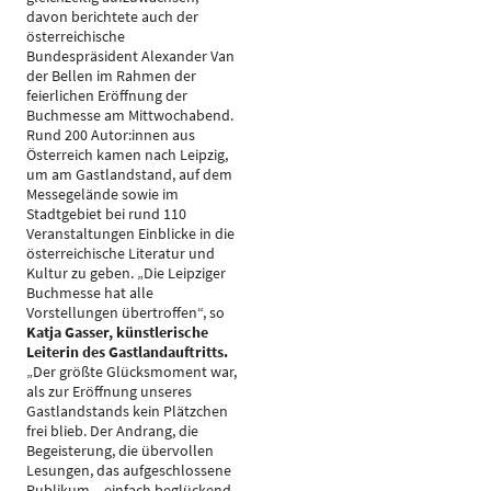
davon berichtete auch der
österreichische
Bundespräsident Alexander Van
der Bellen im Rahmen der
feierlichen Eröffnung der
Buchmesse am Mittwochabend.
Rund 200 Autor:innen aus
Österreich kamen nach Leipzig,
um am Gastlandstand, auf dem
Messegelände sowie im
Stadtgebiet bei rund 110
Veranstaltungen Einblicke in die
österreichische Literatur und
Kultur zu geben. „Die Leipziger
Buchmesse hat alle
Vorstellungen übertroffen“, so
Katja Gasser, künstlerische
Leiterin des Gastlandauftritts.
„Der größte Glücksmoment war,
als zur Eröffnung unseres
Gastlandstands kein Plätzchen
frei blieb. Der Andrang, die
Begeisterung, die übervollen
Lesungen, das aufgeschlossene
Publikum – einfach beglückend.