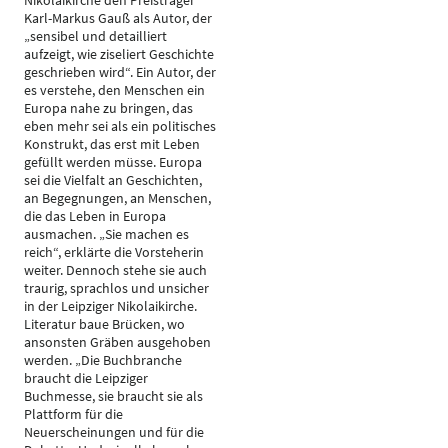
Nikolaikirche den Preisträger
Karl-Markus Gauß als Autor, der
„sensibel und detailliert
aufzeigt, wie ziseliert Geschichte
geschrieben wird“. Ein Autor, der
es verstehe, den Menschen ein
Europa nahe zu bringen, das
eben mehr sei als ein politisches
Konstrukt, das erst mit Leben
gefüllt werden müsse. Europa
sei die Vielfalt an Geschichten,
an Begegnungen, an Menschen,
die das Leben in Europa
ausmachen. „Sie machen es
reich“, erklärte die Vorsteherin
weiter. Dennoch stehe sie auch
traurig, sprachlos und unsicher
in der Leipziger Nikolaikirche.
Literatur baue Brücken, wo
ansonsten Gräben ausgehoben
werden. „Die Buchbranche
braucht die Leipziger
Buchmesse, sie braucht sie als
Plattform für die
Neuerscheinungen und für die