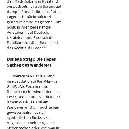
den Machthabern in Russland
verwechseln. Lassen Sie uns auf
dumpfe Provokation aus Putins
Lager nicht affekthaft und
generalisierend reagieren.“ Zum
Schluss ihrer Rede rief die
Vorsteherin auf Deutsch,
Ukrainisch und Russisch dem
Publikum zu: „Die Ukraine hat
das Recht auf Frieden!“
Daniela Strigl: Die sieben
Sachen des Wanderers
… überschrieb Daniela Strigl
ihre Laudatio auf Karl-Markus
Gauß. „Als Forscher und
Reporter nicht minder denn als
Leser, Denker und Schriftsteller
ist Karl-Markus Gauß ein
Wanderer, und ich möchte hier
gewissermaßen seinen
symbolischen Rucksack in
Augenschein nehmen, seine
Siebensachen oder, wie man in