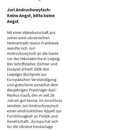
Juri Andruchowytsch:
Keine Angst, bitte keine
Angst
Mit einer Videobotschaft aus
seiner west-ukrainischen
Heimatstadt Iwano-Frankiwsk
wandte sich Juri
Andruchowytsch an die Gäste
vor der Nikolaikirche in Leipzig.
Der Schriftsteller, Dichter und
Essayist erhielt 2006 den
Leipziger Buchpreis zur
Europäischen Verständigung
und gratulierte zunächst dem
diesjährigen Preisträger Karl-
Markus Gauß, den er seit 26
Jahren gut kenne. Im Anschluss
sendete Juri Andruchowytsch
einen eindrücklichen Appell zur
Furchtlosigkeit an Politik und
Gesellschaft: „Europa hat sich
für die Ukraine heutzutage