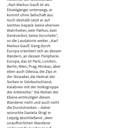
„Karl-Markus Gauß ist als
Einzelgänger unterwegs, er
kommt ohne Seilschaft aus.
Auch deshalb setzt er auf
leichtes Gepäck: keine ehernen
Wahrheiten, kein Pathos, kein
Denkverbot, keine Vorurteile“,
so die Laudatorin weiter. „Karl
Markus-Gauß’ Gang durch
Europa orientiert sich an dessen
Rändern, an dessen Peripherie.
Europa, das ist Paris, London,
Berlin, Wien, Prag, Moskau, aber
eben auch Odessa, die Zips in
der Slowakei, die Heimat der
Sorben in Ostdeutschland,
Kalabrien mit der Volksgruppe
der Arbëreshë.“ Die Mühen der
Ebene entmutigen diesen
Wanderer nicht und auch nicht
die Durststrecken – daher
wünschte Daniela Strigl in
Leipzig abschließend „dem
unaufhörlichen Wanderer