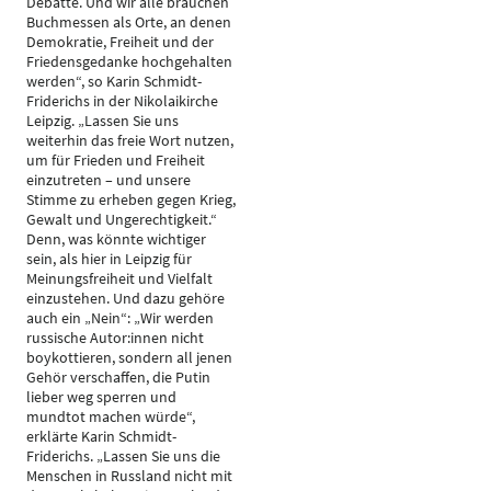
Debatte. Und wir alle brauchen
Buchmessen als Orte, an denen
Demokratie, Freiheit und der
Friedensgedanke hochgehalten
werden“, so Karin Schmidt-
Friderichs in der Nikolaikirche
Leipzig. „Lassen Sie uns
weiterhin das freie Wort nutzen,
um für Frieden und Freiheit
einzutreten – und unsere
Stimme zu erheben gegen Krieg,
Gewalt und Ungerechtigkeit.“
Denn, was könnte wichtiger
sein, als hier in Leipzig für
Meinungsfreiheit und Vielfalt
einzustehen. Und dazu gehöre
auch ein „Nein“: „Wir werden
russische Autor:innen nicht
boykottieren, sondern all jenen
Gehör verschaffen, die Putin
lieber weg sperren und
mundtot machen würde“,
erklärte Karin Schmidt-
Friderichs. „Lassen Sie uns die
Menschen in Russland nicht mit