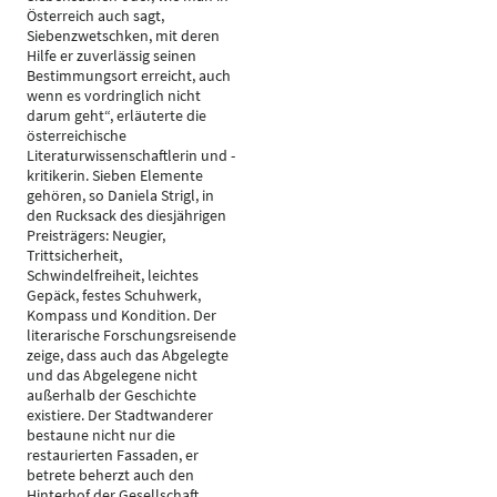
Österreich auch sagt,
Siebenzwetschken, mit deren
Hilfe er zuverlässig seinen
Bestimmungsort erreicht, auch
wenn es vordringlich nicht
darum geht“, erläuterte die
österreichische
Literaturwissenschaftlerin und -
kritikerin. Sieben Elemente
gehören, so Daniela Strigl, in
den Rucksack des diesjährigen
Preisträgers: Neugier,
Trittsicherheit,
Schwindelfreiheit, leichtes
Gepäck, festes Schuhwerk,
Kompass und Kondition. Der
literarische Forschungsreisende
zeige, dass auch das Abgelegte
und das Abgelegene nicht
außerhalb der Geschichte
existiere. Der Stadtwanderer
bestaune nicht nur die
restaurierten Fassaden, er
betrete beherzt auch den
Hinterhof der Gesellschaft.