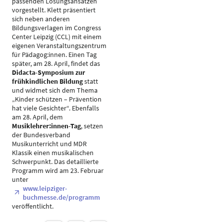
passenden Lösungsansätzen
vorgestellt. Klett präsentiert
sich neben anderen
Bildungsverlagen im Congress
Center Leipzig (CCL) mit einem
eigenen Veranstaltungszentrum
für Pädagog:innen. Einen Tag
später, am 28. April, findet das
Didacta-Symposium zur
frühkindlichen Bildung
statt
und widmet sich dem Thema
„Kinder schützen – Prävention
hat viele Gesichter“. Ebenfalls
am 28. April, dem
Musiklehrer:innen-Tag
, setzen
der Bundesverband
Musikunterricht und MDR
Klassik einen musikalischen
Schwerpunkt. Das detaillierte
Programm wird am 23. Februar
unter
www.leipziger-
buchmesse.de/programm
veröffentlicht.